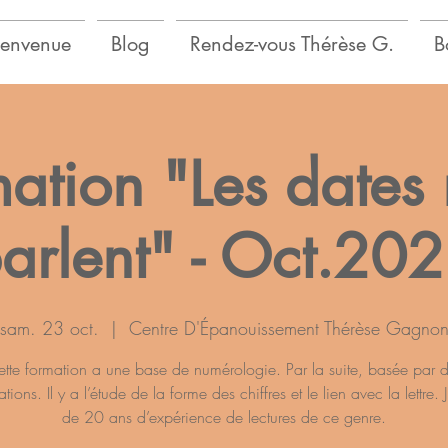
ienvenue
Blog
Rendez-vous Thérèse G.
B
ation "Les dates
arlent" - Oct.20
sam. 23 oct.
  |  
Centre D'Épanouissement Thérèse Gagno
tte formation a une base de numérologie. Par la suite, basée par 
tions. Il y a l’étude de la forme des chiffres et le lien avec la lettre. J
de 20 ans d’expérience de lectures de ce genre.