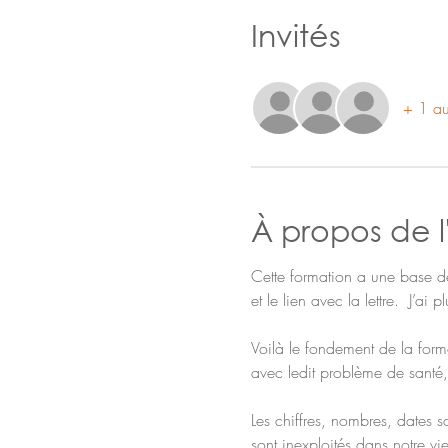
Invités
+ 1 aut
À propos de 
Cette formation a une base de 
et le lien avec la lettre.  J’a
Voilà le fondement de la forma
avec ledit problème de santé, 
Les chiffres, nombres, dates s
sont inexploités dans notre vie