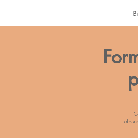
Centre d'Épanouissement
B
Thérèse Gagnon
Form
p
Ce
observa