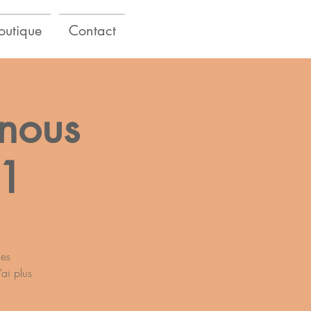
outique
Contact
 nous
21
n
des
’ai plus