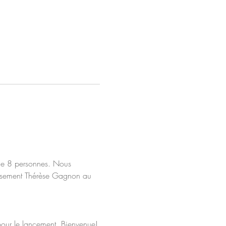
de 8 personnes. Nous 
issement Thérèse Gagnon au 
pour le lancement. Bienvenue!