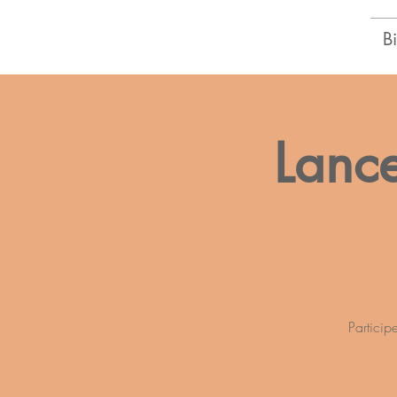
Centre d'Épanouissement
B
Thérèse Gagnon
Lanc
Particip