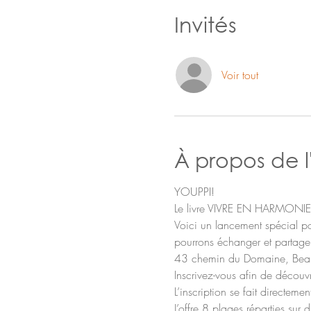
Invités
Voir tout
À propos de 
YOUPPI!
Le livre VIVRE EN HARMONIE
Voici un lancement spécial p
pourrons échanger et partag
43 chemin du Domaine, Beaumo
Inscrivez-vous afin de découvr
L’inscription se fait directem
J’offre 8 plages réparties s