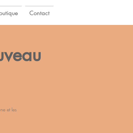
outique
Contact
uveau
ne et les