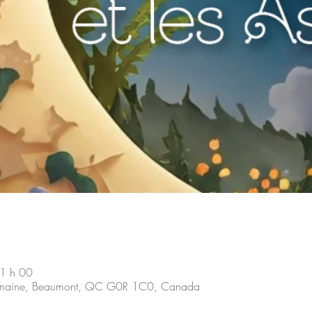
1 h 00
maine, Beaumont, QC G0R 1C0, Canada