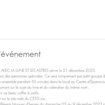
l'événement
 AVEC LA LUNE ET LES ASTRES arrive le 01 décembre 2023.
our des personnes spéciales. Ce sera uniquement par petit groupe 
er ensemble pendant 50 minutes dans le local au Centre d’Épanou
nt sur le sujet du livre et du calendrier du même nom.
ir ce beau coffre à outils.
ent sur le site web du CETG.ca.
ur différents bloques d’heures du dimanche 03 au 9 décembre 2023 