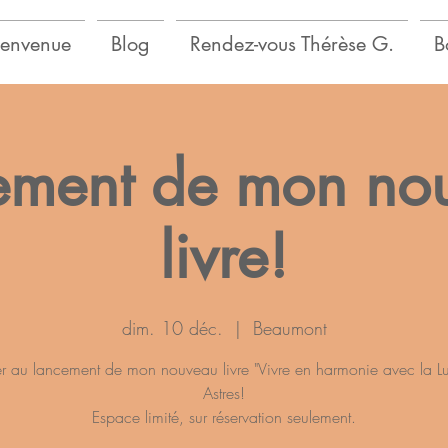
ienvenue
Blog
Rendez-vous Thérèse G.
B
ement de mon no
livre!
dim. 10 déc.
  |  
Beaumont
er au lancement de mon nouveau livre "Vivre en harmonie avec la Lu
Astres!
Espace limité, sur réservation seulement.