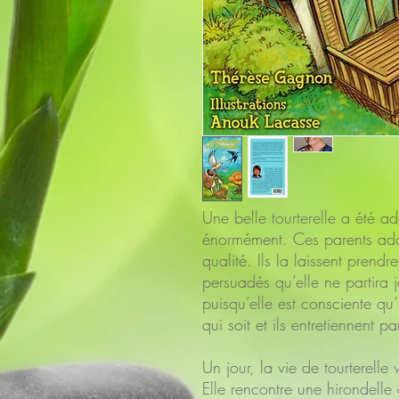
Une belle tourterelle a été ad
énormément. Ces parents adopt
qualité. Ils la laissent prendre
persuadés qu’elle ne partira ja
puisqu’elle est consciente qu’il
qui soit et ils entretiennent p
Un jour, la vie de tourterelle 
Elle rencontre une hirondelle 