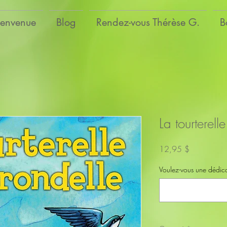
ienvenue
Blog
Rendez-vous Thérèse G.
B
La tourterelle
Prix
12,95 $
Voulez-vous une dédicac