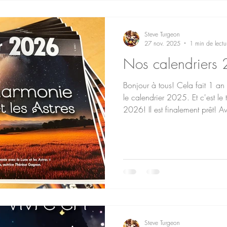
C Do Bolle de cristal - 8" - A L
Steve Turgeon
27 nov. 2025
1 min de lectu
Nos calendriers 
Bonjour à tous! Cela fait 1 an
le calendrier 2025. Et c'est l
2026! Il est finalement prêt! 
mais une année il sera prêt pour
Dans les changements, nous a
présentation des carrés noire.
n'a pas changé mais le gris p
éclipses et les noeud sont plus 
qu
Steve Turgeon