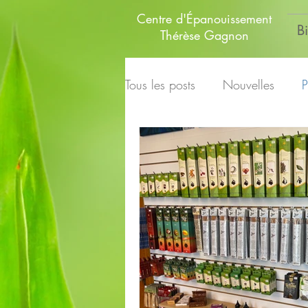
Centre d'Épanouissement
B
Thérèse Gagnon
Tous les posts
Nouvelles
P