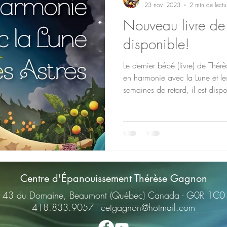
23 nov. 2023
2 min de lectu
Nouveau livre de
disponible!
Le dernier bébé (livre) de Thérè
en harmonie avec la Lune et le
semaines de retard, il est dispo
boutique à Beaumont ou c'est
ligne sur notre site internet. 
dédicace! :) Vivre en harmonie 
un outil fort intéressant pour l
le mouvement du Soleil, de la L
Centre d'Épanouissement Thérèse Gagnon
43 du Domaine, Beaumont (Québec) Canada - G0R 1C0
418.833.9057 -
cetgagnon@hotmail.com