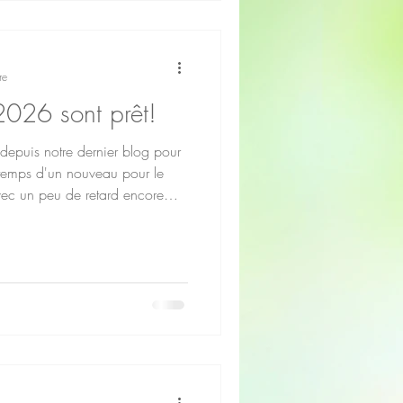
a Bolle de cri
re
2026 sont prêt!
 depuis notre dernier blog pour
e temps d'un nouveau pour le
Avec un peu de retard encore
 la fin octobre... j'espère :).
vons modifié un peu la
 Le gris du changement de signe
our les périgées, apogées,
foncé pour voir la différence et