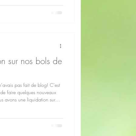
ons et cônes. Plus de cônes: En
pical, vous avez plus de choix
n sur nos bols de
'avais pas fait de blog! C'est
t de faire quelques nouveaux
s avons une liquidation sur
prix régulier. Pas de date limite
emier arrivé, premier servis!
ins présentement: Bolle de
l - 8" - B Si Bolle de cristal - 8" -