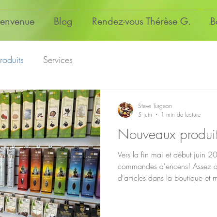
ienvenue
Blog
Rendez-vous Thérèse G.
B
roduits
Services
Steve Turgeon
5 juin
1 min de lecture
Nouveaux produit
Vers la fin mai et début juin 
commandes d'encens! Assez q
d'articles dans la boutique et m
d'encens pour trouver de l'espa
est nouveau. Retour du Palo S
cônes, allumettes et en bois br