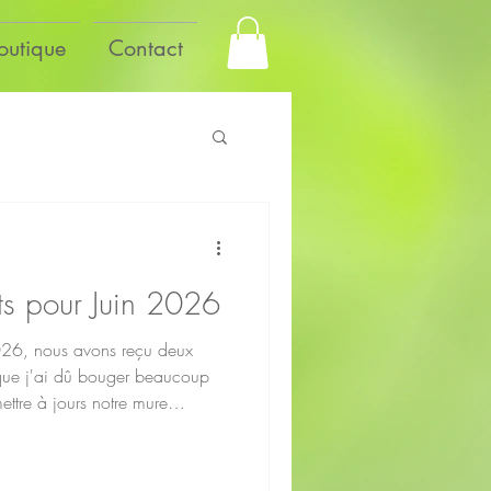
outique
Contact
s pour Juin 2026
2026, nous avons reçu deux
ue j'ai dû bouger beaucoup
ettre à jours notre mure
ce! Voici une liste de ce qui
anto! Nous en avons en bâtons,
ute. Nouvelle série d'encens: