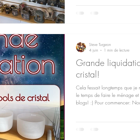
Fruits Tropical! Ils sont en bât
plus du Palo Santo et Fruit Tro
pour
Steve Turgeon
4 juin
1 min de lecture
Grande liquidatio
cristal!
Cela fessait longtemps que je n
le temps de faire le ménage e
blogs! :) Pour commencer: Nou
nos bols de cristal! -30% sur le 
pour la promotion mais c'est pr
Voici ce que nous avons en ma
cristal - 8" - E Mi Bolle de crista