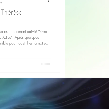
re
 Thérèse
se est finalement arrivé! "Vivre
s Astres". Après quelques
nible pour tous! Il est à notre
 possible de le commander en
N'oublier pas de demander une
avec la Lune et les Astres est
a découverte de soi en lien avec
une et des Astres.